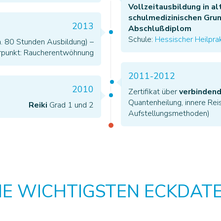
Vollzeitausbildung in al
schulmedizinischen Grun
2013
Abschlußdiplom
Schule:
Hessischer Heilprak
. 80 Stunden Ausbildung) –
punkt: Raucherentwöhnung
2011-2012
2010
Zertifikat über
verbinden
Quantenheilung, innere Re
Reiki
Grad 1 und 2
Aufstellungsmethoden)
IE WICHTIGSTEN ECKDAT