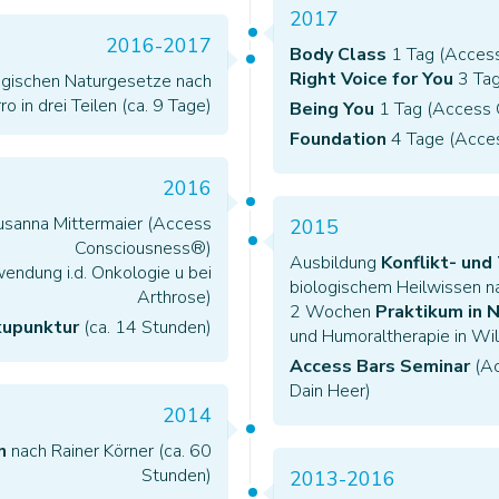
2017
2016-2017
Body Class
1 Tag (Acces
Right Voice for You
3 Tag
ogischen Naturgesetze nach
ro in drei Teilen (ca. 9 Tage)
Being You
1 Tag (Access 
Foundation
4 Tage (Acce
2016
usanna Mittermaier (Access
2015
Consciousness®)
Ausbildung
Konflikt- und
wendung i.d. Onkologie u bei
biologischem Heilwissen na
Arthrose)
2 Wochen
Praktikum in N
kupunktur
(ca. 14 Stunden)
und Humoraltherapie in W
Access Bars Seminar
(Ac
Dain Heer)
2014
n
nach Rainer Körner (ca. 60
Stunden)
2013-2016