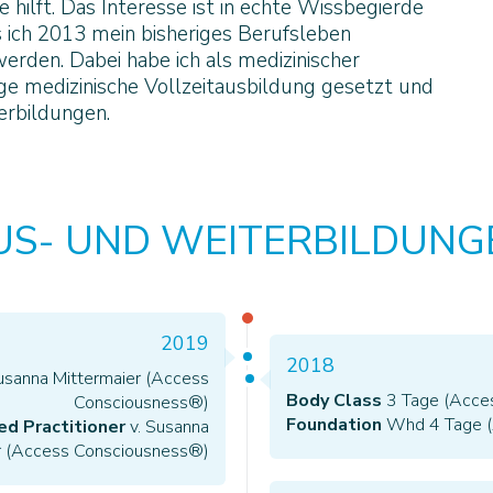
 hilft. Das Interesse ist in echte Wissbegierde
ich 2013 mein bisheriges Berufsleben
erden. Dabei habe ich als medizinischer
rige medizinische Vollzeitausbildung gesetzt und
erbildungen.
US- UND WEITERBILDUNG
2019
2018
usanna Mittermaier (Access
Body Class
3 Tage (Acce
Consciousness®)
Foundation
Whd 4 Tage (
d Practitioner
v. Susanna
r (Access Consciousness®)